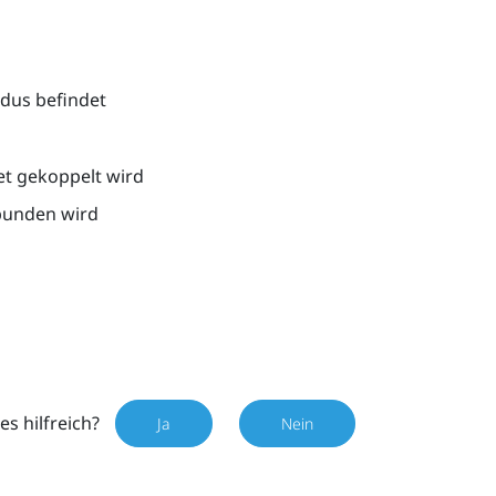
dus befindet
et gekoppelt wird
bunden wird
es hilfreich?
Ja
Nein