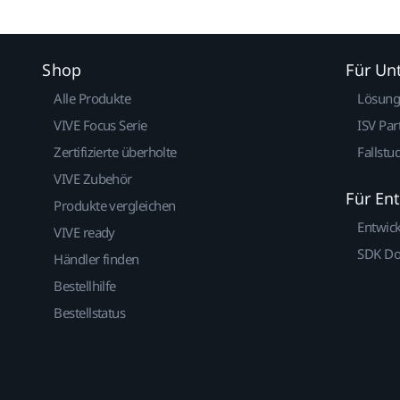
Shop
Für U
Alle Produkte
Lösun
VIVE Focus Serie
ISV Par
Zertifizierte überholte
Fallstu
VIVE Zubehör
Für En
Produkte vergleichen
Entwic
VIVE ready
SDK D
Händler finden
Bestellhilfe
Bestellstatus