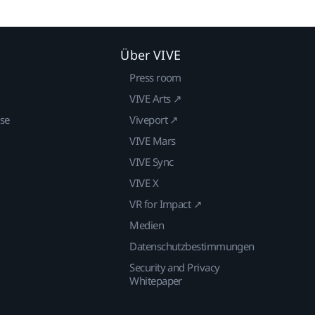
Über VIVE
Press room
VIVE Arts ↗
ise
Viveport ↗
VIVE Mars
VIVE Sync
VIVE X
VR for Impact ↗
Medien
Datenschutzbestimmungen
Security and Privacy
Whitepaper