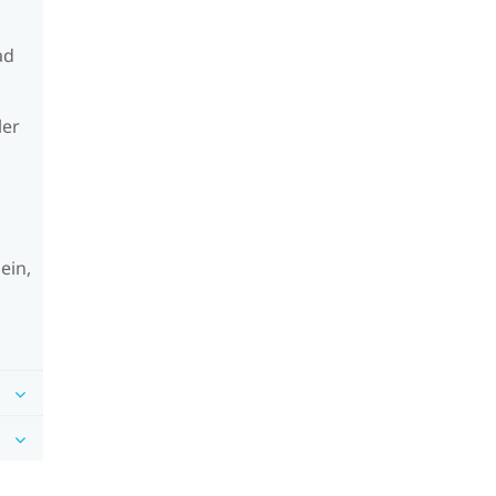
ad
ler
ein,