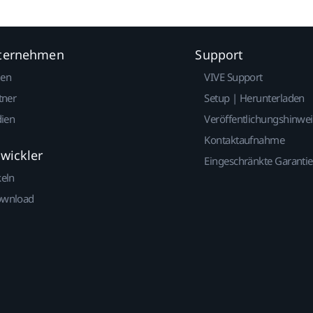
nternehmen
Support
gen
VIVE Support
tner
Setup | Herunterladen
dien
Veröffentlichungshinwe
Kontaktaufnahme
twickler
Eingeschränkte Garantie
keln
ownload