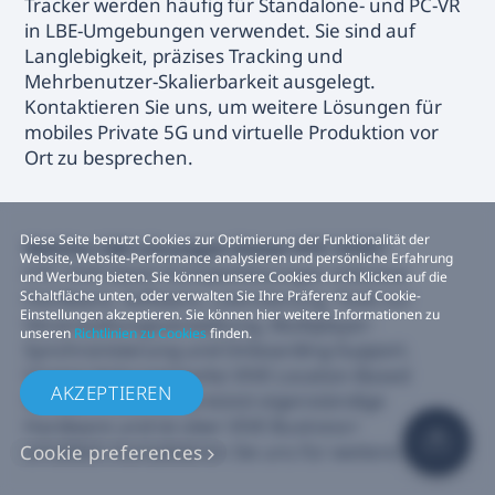
Tracker werden häufig für Standalone- und PC-VR
in LBE-Umgebungen verwendet. Sie sind auf
Langlebigkeit, präzises Tracking und
Mehrbenutzer-Skalierbarkeit ausgelegt.
Kontaktieren Sie uns, um weitere Lösungen für
mobiles Private 5G und virtuelle Produktion vor
Ort zu besprechen.
Diese Seite benutzt Cookies zur Optimierung der Funktionalität der
Welche LBE-Lösungen bietet HTC VIVE?
Website, Website-Performance analysieren und persönliche Erfahrung
HTC VIVE bietet Komplettlösungen inklusive
und Werbung bieten. Sie können unsere Cookies durch Klicken auf die
Hardware, Software, Lizenzierung, Tools zur
Schaltfläche unten, oder verwalten Sie Ihre Präferenz auf Cookie-
Einstellungen akzeptieren. Sie können hier weitere Informationen zu
Veranstaltungsverwaltung, Multiplayer-
unseren
Richtlinien zu Cookies
finden.
Synchronisierung und Onboarding-Support.
Unsere leistungsstarke VIVE Location-Based
AKZEPTIEREN
Software Suite unterstützt eigenständige
Hardware und ist über VIVE Business+
erhältlich.Kontaktieren Sie uns für weitere Details.
Cookie preferences