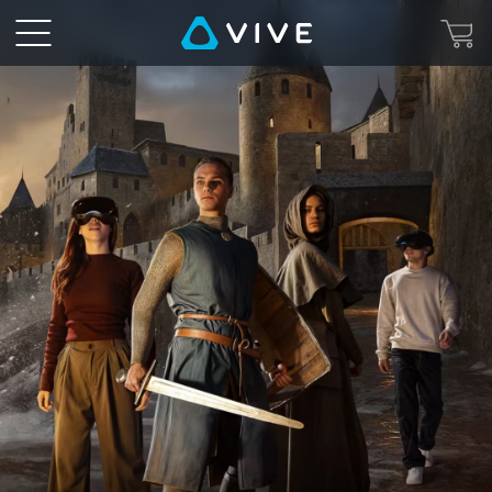
Immersive
VR
Experiences
Worldwide
|
HTC
VIVE
Location-
Based