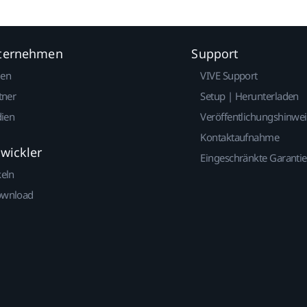
nternehmen
Support
gen
VIVE Support
tner
Setup | Herunterladen
dien
Veröffentlichungshinwe
Kontaktaufnahme
twickler
Eingeschränkte Garantie
keln
ownload