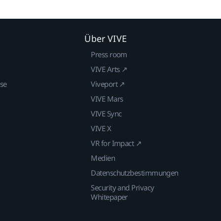
Über VIVE
Press room
VIVE Arts ↗
ise
Viveport ↗
VIVE Mars
VIVE Sync
VIVE X
VR for Impact ↗
Medien
Datenschutzbestimmungen
Security and Privacy
Whitepaper