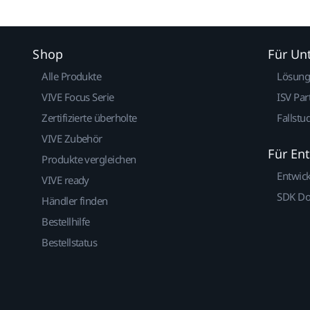
Shop
Für U
Alle Produkte
Lösun
VIVE Focus Serie
ISV Par
Zertifizierte überholte
Fallstu
VIVE Zubehör
Für En
Produkte vergleichen
Entwic
VIVE ready
SDK D
Händler finden
Bestellhilfe
Bestellstatus