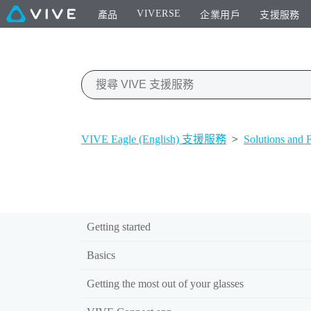
VIVERSE
產品
企業用戶
支援服務
VIVE Eagle (English) 支援服務
>
Solutions and
Getting started
Basics
Getting the most out of your glasses