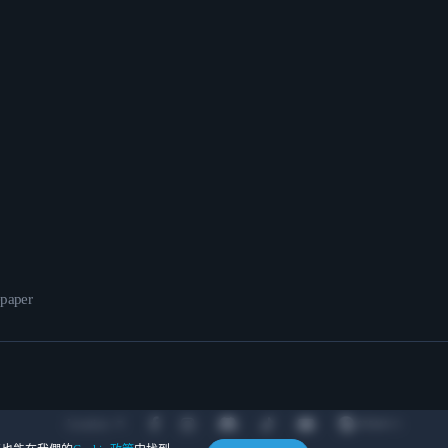
epaper
Location