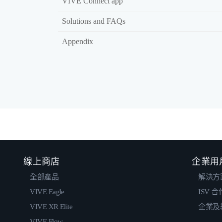
VIVE Connect app
Solutions and FAQs
Appendix
線上商店
企業用
全部產品
解決方
VIVE Eagle
ISV 
VIVE XR Elite
企業及
VIVE Flow