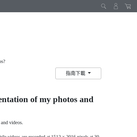
os?
指南下載
ientation of my photos and
 and videos.
hile videos are recorded at 1512 × 2016 pixels at 30