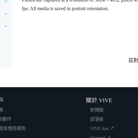
fps. All media is saved in portrait orientation.
這
戶
關於 VIVE
案
新聞稿
合作夥伴
部落格
教育應用案例
VIVE Arts ↗
Viveport ↗