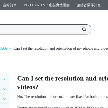
我的訂單
VIVELAND VR 虛擬實境樂園​
開發者徵件計畫​
 FAQs
>
Can I set the resolution and orientation of my photos and vide
Can I set the resolution and or
videos?
No. The resolution and orientation are fixed for both photos
Photos are captured at a resolution of 3024 × 4032 pixels w