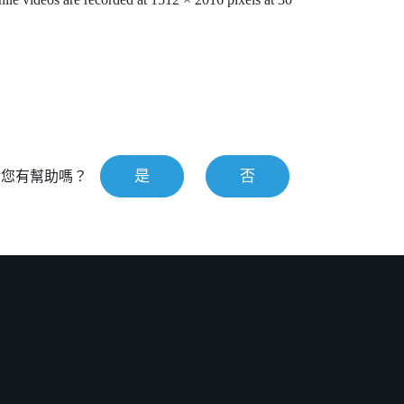
是
否
對您有幫助嗎？