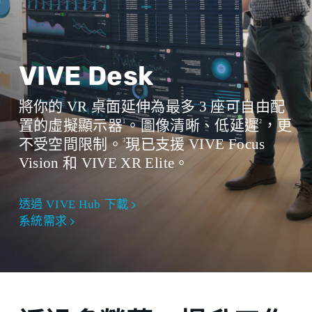
AMD Ryzen
3 同等或更高版本
TM
記憶體
8 GB RAM 或更多
VIVE Desk
作業系統
將你的 VR 桌面延伸為最多 3 座可自由配
Windows® 11 或 Windows 10® (20H2)
置的虛擬顯示器
。圖像清晰、低延遲
，更
1
2
USB 連接埠
不受空間限制。
現已支援 VIVE Focus
3
USB 3.0 連接埠 x1
Vision 和 VIVE XR Elite。
Mac
透過 VIVE Hub 下載
系統需求
晶片
Apple M1 晶片或更高版本
作業系統