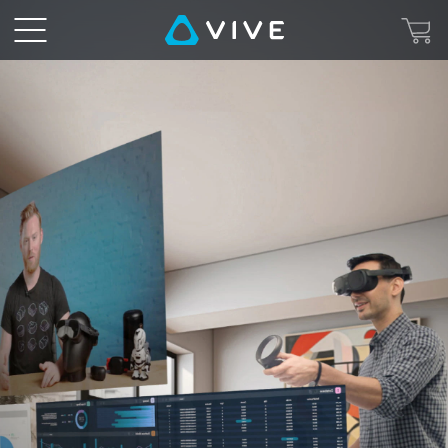
VIVE
Desk
-
多
螢
最低系統需求
幕
VR
和
PC
混
合
實
境
VIVE Desk 軟體
桌
單一虛擬螢幕
面
|
VIVE
VR 頭戴式顯示器
台
VIVE Focus Vision 或 VIVE XR Elite
灣
（1.0.999.472 或更高韌體版本）
處理器
Intel® Core
i3 或
TM