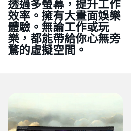
透過多螢幕，提升工作
macOS Ventura 13 或更新版本
效率。擁有大畫面娛樂
連接埠
體驗。無論工作或玩
1 個 Thunderbolt 3/USB 3.0 連接埠或更高版
本
樂，都能帶給你心無旁
鶩的虛擬空間。
其他
無線路由器
（適用於無線串流）
Wi‑Fi 802.11ac
USB 傳輸線
（適用於有線串流）
USB Type‑A 或 C (PC) to C (HMD) 2.0 傳輸線