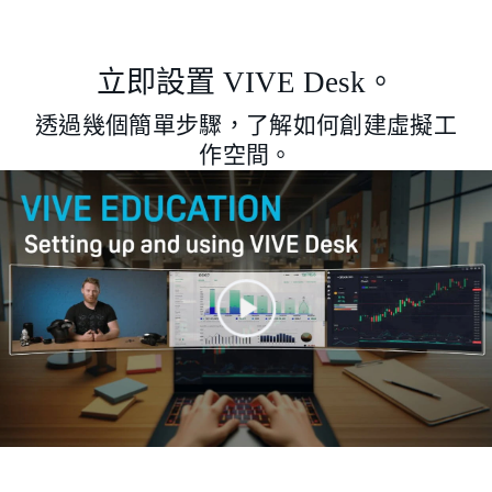
（適用於有線串流）
USB Type-A 或 C (PC) to C (HMD) 3.0 Gen 2
傳輸線。
立即設置 VIVE Desk。
同時，我們強烈建議您使用 VIVE 影音串流
透過幾個簡單步驟，了解如何創建虛擬工
線（適用 DisplayPort 模式）
，以取得最佳效
4
作空間。
能。