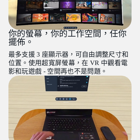
建議系統需求
你的螢幕，你的工作空間，任你
PC
擺佈。
最多支援 3 座顯示器，可自由調整尺寸和
VIVE Desk 軟體
位置。使用超寬屏螢幕，在 VR 中觀看電
最多支援 3 座虛擬螢幕、超廣角及遊戲模式
影和玩遊戲 - 空間再也不是問題。
VR 頭戴式顯示器
VIVE Focus Vision 或 VIVE XR Elite
（1.0.999.472 或更高韌體版本）
處理器
Intel® Core
i5‑4590 或
TM
AMD Ryzen
5 1500X 同等或更高版本
TM