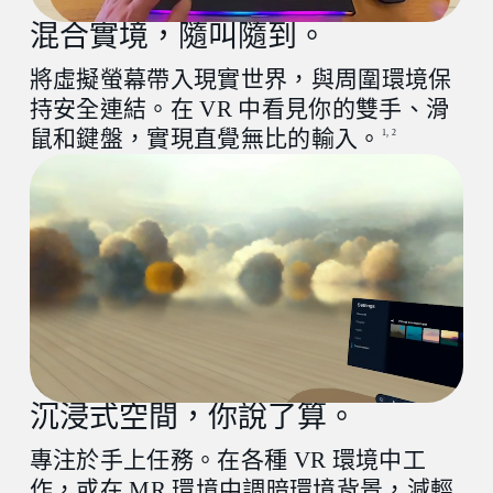
GPU
混合實境，隨叫隨到。
Intel® Core
9th with Iris Xe 或
TM
NVIDIA® GTX 10th generation 或
將虛擬螢幕帶入現實世界，與周圍環境保
AMD Radeon RX 580 同等或更高版本
持安全連結。在 VR 中看見你的雙手、滑
鼠和鍵盤，實現直覺無比的輸入。
1, 2
記憶體
8 GB RAM 或更多
作業系統
Windows® 11 或 Windows® 10 (20H2)
USB 連接埠
USB 3.0 連接埠 x1
沉浸式空間，你說了算。
Mac
專注於手上任務。在各種 VR 環境中工
作，或在 MR 環境中調暗環境背景，減輕