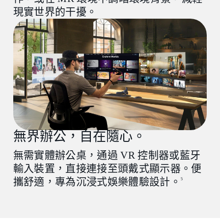
晶片
現實世界的干擾。
Apple M1 晶片或更高版本
作業系統
macOS Sonoma 14 或更新版本
連接埠
1 個 Thunderbolt 3/USB 3.0 連接埠或更高版
本
其他
無界辦公，自在隨心。
無需實體辦公桌，通過 VR 控制器或藍牙
無線路由器
輸入裝置，直接連接至頭戴式顯示器。便
（適用於無線串流）
攜舒適，專為沉浸式娛樂體驗設計。
5
Wi‑Fi 802.11ax (5GHz) 或 Wi‑Fi 6E
5
USB 傳輸線