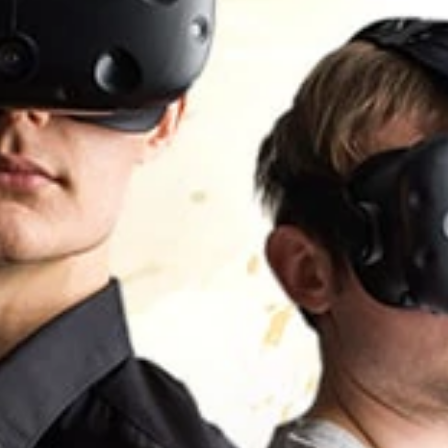
真
實
的
虛
擬
實
境