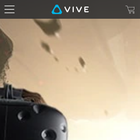
VIVE™
台
灣
|
請
您
體
驗
最