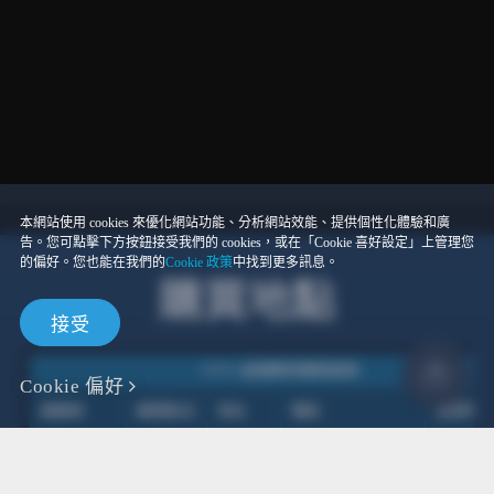
本網站使用 cookies 來優化網站功能、分析網站效能、提供個性化體驗和廣
告。您可點擊下方按鈕接受我們的 cookies，或在「Cookie 喜好設定」上管理您
的偏好。您也能在我們的
Cookie 政策
中找到更多訊息。
購買地點
接受
VIVE 虛擬實境購買通路
Cookie 偏好
經銷商
銷售點位
地址
電話
營業時
台北市
週一-週
台北 三
八德路
10:30-21
(02)23972669#136