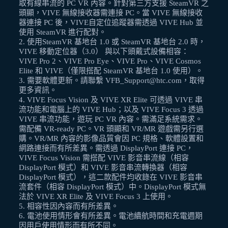
取有線串流的 PC VR 內容。針對第三方支援 SteamVR 之
頭顯，VIVE 無線接收器需連接 PC。當 VIVE 無線接收
器連接 PC 後，VIVE自定位追蹤器需透過 VIVE Hub 並
使用 SteamVR 進行配對。
2
.
使用SteamVR 基地台 1.0 或 SteamVR 基地台 2.0 時，
VIVE 移動定位器（3.0） 與以下頭戴式設備相容：
VIVE Pro 2、VIVE Pro Eye、VIVE Pro、VIVE Cosmos
Elite 和 VIVE（僅限搭配 SteamVR 基地台 1.0 使用）。
3
.
需要軟體更新。請聯繫 VFB_Support@htc.com，取得
更多資訊。
4
.
VIVE Focus Vision 及 VIVE XR Elite 可透過 VIVE 串
流功能和電腦上的 VIVE Hub；以及 VIVE Focus 3 透過
VIVE 串流功能，遊玩 PC VR 內容。需滿足系統需求。
需配備 VR-ready PC。VR 頭顯和 VR/MR 遊戲需另行選
購。VR/MR 內容的影像品質會因 PC 規格、軟體設置和
網路連接而有所差異。需透過 DisplayPort 連接 PC，
VIVE Focus Vision 需搭配 VIVE 影音串流線（相容
DisplayPort 模式）和 VIVE 影音串流轉換器（相容
DisplayPort 模式），這二款配件均收錄在 VIVE 影音串
流套件（相容 DisplayPort 模式）中。DisplayPort 模式無
法於 VIVE XR Elite 及 VIVE Focus 3 上使用。
5
.
相容性因內容而有所差異。
6
.
電池使用情形會有所差異。電池續航時間和充電週期
因用戶使用情形而有所不同。