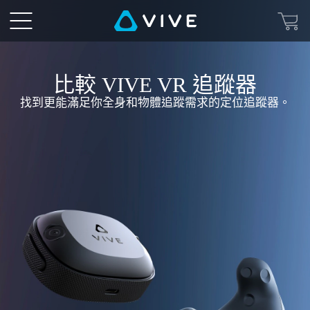
HTC
VIVE
VR
比較 VIVE VR 追蹤器
找到更能滿足你全身和物體追蹤需求的定位追蹤器。
追
蹤
器
比
較
-