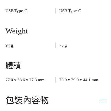
USB Type-C
USB Type-C
Weight
94 g
75 g
體積
77.0 x 58.6 x 27.3 mm
70.9 x 79.0 x 44.1 mm
包裝內容物