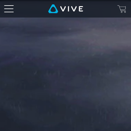
7
Miracles
–
獲
獎
的
VR
電
影|