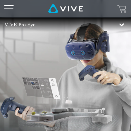
VIVE
Pro
VIVE Pro Eye
Eye
概
述
|
VIVE
台
灣