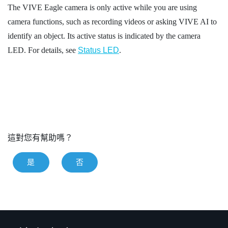
The
VIVE Eagle
camera is only active while you are using
camera functions, such as recording videos or asking
VIVE AI
to
identify an object. Its active status is indicated by the camera
LED. For details, see
Status LED
.
這對您有幫助嗎？
是
否