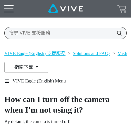
VIVE Eagle (English) 支援服務
>
Solutions and FAQs
>
Media
指南下載
VIVE Eagle (English) Menu
How can I turn off the camera
when I'm not using it?
By default, the camera is turned off.