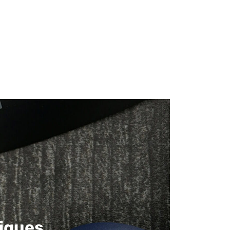
iques​