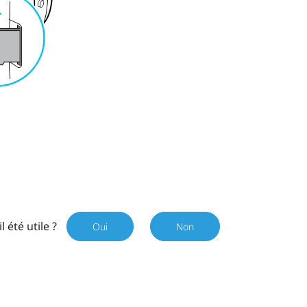
il été utile ?
Oui
Non