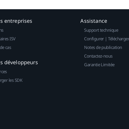
es entreprises
Assistance
ns
Support technique
aires ISV
Configurer | Télécharge
de cas
Notes de publication
Contactez-nous
es développeurs
Garantie Limitée
rces
rger les SDK