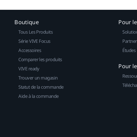
Boutique
Pour l
Tous Les Produits
Solutio
Série VIVE Focus
Partner
Accessoires
Études 
Comparer les produits
Pour l
VIVE ready
Ressou
Trouver un magasin
Télécha
Statut de la commande
Aide à la commande