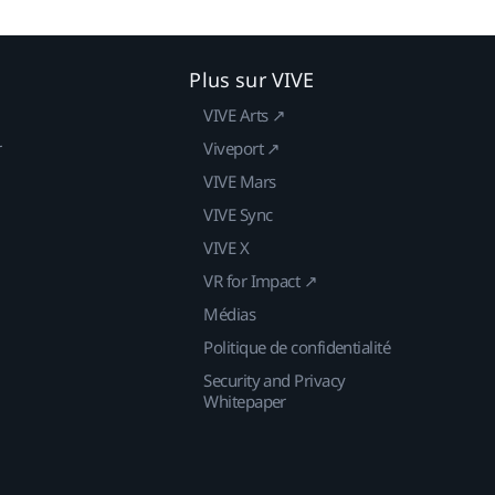
Plus sur VIVE
VIVE Arts ↗
r
Viveport ↗
VIVE Mars
VIVE Sync
VIVE X
VR for Impact ↗
Médias
Politique de confidentialité
Security and Privacy
Whitepaper