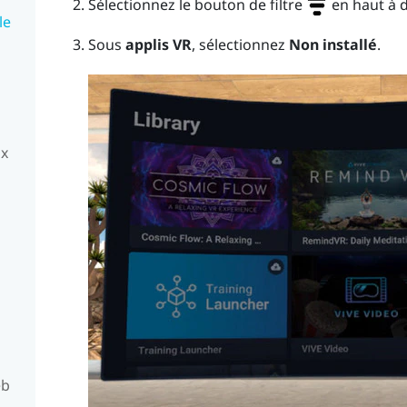
Sélectionnez le bouton de filtre
en haut à d
le
Sous
applis VR
, sélectionnez
Non installé
.
ux
eb