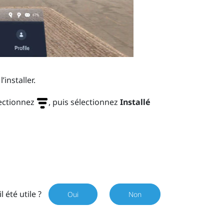
’installer.
lectionnez
, puis sélectionnez
Installé
il été utile ?
Oui
Non