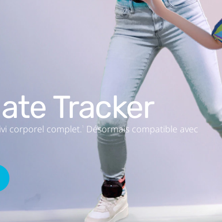
NVIDIA® GeForce GTX 1060 6 Go équivalent ou
AMD Radeon
RX 580 équivalent ou supérieur
TM
8 Go de RAM ou plus
Windows® 11, Windows® 10
mate Tracker
Pour VIVE Wireless Dongle :
Port USB Type-C
ivi corporel complet.
Désormais compatible avec
1
Pour le streaming PC VR avec fil (casques VIVE u
Port USB 3.0
Bien que l'USB 2.0 soit pris en charge, nous recom
récent pour de meilleures performances.
Pour le streaming PC VR sans fil (casques VIVE u
Wi‑Fi 802.11ac, Wi‑Fi 802.11ax (5 GHz), ou Wi‑Fi 6E
Le PC et le casque doivent être connectés au même