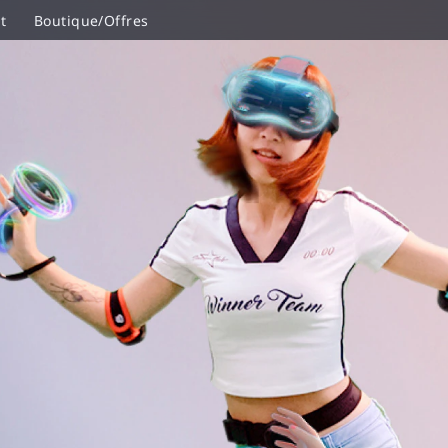
t
Boutique/Offres
VIVE Ultimate Tracker
VIVE Focus Vision, VIVE Focus 3, VIVE XR Elite, ou 
Pour l’appairage de jusqu'à 5 VIVE Ultimate Tracke
VIVE Wireless Dongle
Pour le streaming VR PC câblé (casques VIVE uni
Câble USB 3.0 Type-C
Bien que l'USB 2.0 soit pris en charge, nous recom
ou plus récent comme le VIVE Wired Streaming Cabl
Intel® Core
i5‑4590 ou
TM
AMD Ryzen
5 1500X équivalent ou supérieur
TM