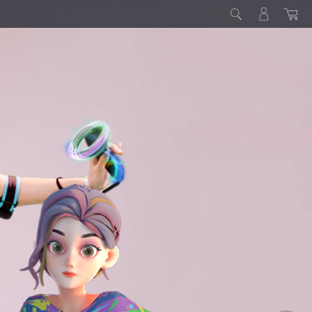
un casque SteamVR pris en charge tiers
rs :
quement) :
mandons d'utiliser un câble USB 3.0 Type-C
e (compatible avec le mode DisplayPort).