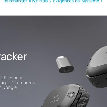
Téléchargez VIVE Hub
Exigences du système
racker
R Elite pour
corps.
Comprend
1, 2
ss Dongle.