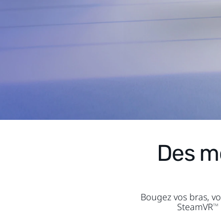
Des m
Bougez vos bras, vos
SteamVR
TM