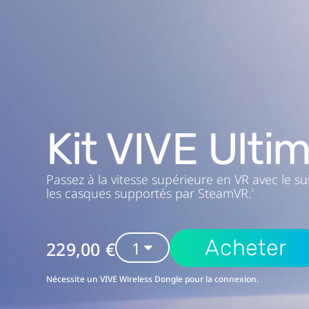
la
GPU PC
VR
autonome,
Mémoire PC
supporte
Système d'exploitation PC
SteamVR
Kit VIVE Ulti
Connectivité PC
Passez à la vitesse supérieure en VR avec le su
les casques supportés par SteamVR.
2
Acheter
229,00 €
Nécessite un VIVE Wireless Dongle pour la connexion.