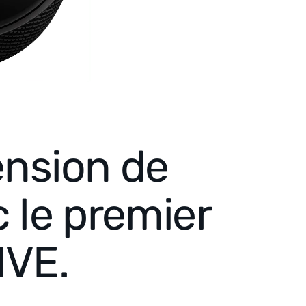
ension de
 le premier
IVE.