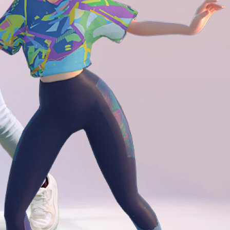
niquement) :
mandons d'utiliser un port USB 3.0 ou plus
niquement) :
 réseau.