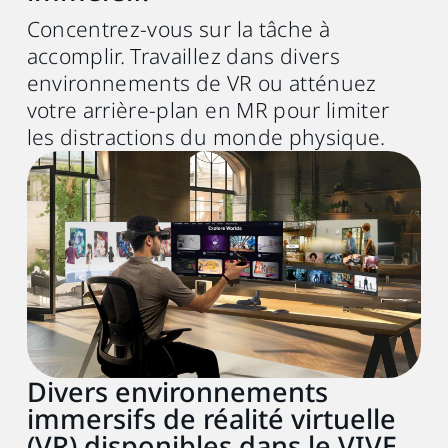
Concentrez-vous sur la tâche à
Câble USB
accomplir. Travaillez dans divers
(pour le streaming filaire)
environnements de VR ou atténuez
Câble USB Type‑A ou C (PC) vers C (HMD)
votre arrière-plan en MR pour limiter
3.0 Gen 2.
les distractions du monde physique.
Cependant, nous recommandons d'utiliser
le câble de streaming VIVE.
Divers environnements
immersifs de réalité virtuelle
(VR) disponibles dans le VIVE