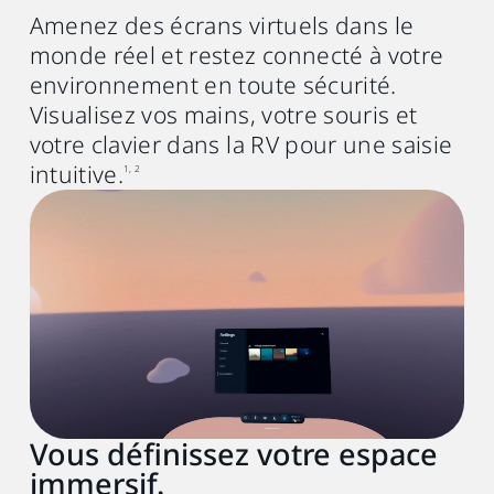
Mac
Amenez des écrans virtuels dans le
monde réel et restez connecté à votre
environnement en toute sécurité.
Puce
Visualisez vos mains, votre souris et
Puce Apple M1 ou plus récent
votre clavier dans la RV pour une saisie
intuitive.
1, 2
Système d'exploitation
macOS Sonoma 14 ou ultérieur
Port d'extension
1x Thunderbolt 3/USB 3.0 port ou ultérieur
Others
Routeur sans fil
Vous définissez votre espace
(pour la diffusion sans fil)
immersif.
Wi‑Fi 802.11ax (5GHz) ou Wi‑Fi 6E
5