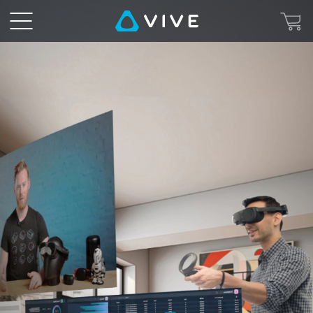
VIVE
Desk
-
Multi-
Écrans
Configuration minimale requise
VR
et
Bureau
PC
MR
|
VIVE
France
VIVE Desk Software
Pour un seul écran virtuel
Casque VR
VIVE Focus Vision or VIVE XR Elite (FW
1.0.999.472 ou ultérieure)
Processeur
Intel® Core
i3 ou
TM