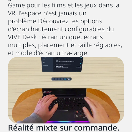
Game pour les films et les jeux dans la
supérieur
VR, l'espace n'est jamais un
problème.Découvrez les options
GPU
Intel® Core
9ème avec Iris Xe ou
d'écran hautement configurables du
TM
NVIDIA® GTX 10ème génération ou
VIVE Desk : écran unique, écrans
AMD Radeon RX 580 équivalent ou
multiples, placement et taille réglables,
supérieur
et mode d'écran ultra-large.
Mémoire
8 Go de RAM ou plus
Système d'exploitation
Windows® 11 ou Windows® 10 (20H2)
Port USB
USB 3.0 port x1
Réalité mixte sur commande.