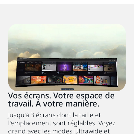
Configuration recommandée
PC
VIVE Desk Software
Ultra large, Mode jeu (Windows
uniquement), Multi-écran
Casque VR
Vos écrans. Votre espace de
VIVE Focus Vision or VIVE XR Elite (FW
travail. À votre manière.
1.0.999.472 ou ultérieure)
Jusqu'à 3 écrans dont la taille et
Processeur
l'emplacement sont réglables. Voyez
Intel® Core
i5‑4590 ou
TM
grand avec les modes Ultrawide et
AMD Ryzen
5 1500X équivalent ou
TM