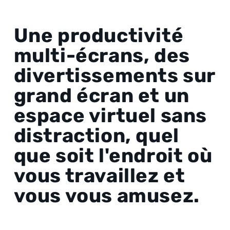
macOS Ventura 13 ou ultérieur
Une productivité
Port d'extension
1x Thunderbolt 3/USB 3.0 port ou ultérieur
multi-écrans, des
divertissements sur
Others
grand écran et un
espace virtuel sans
Routeur sans fil
(pour la diffusion sans fil)
distraction, quel
Wi‑Fi 802.11ac
que soit l'endroit où
Câble USB
vous travaillez et
(pour le streaming filaire)
vous vous amusez.
Câble USB Type‑A ou C (PC) vers C (HMD)
2.0