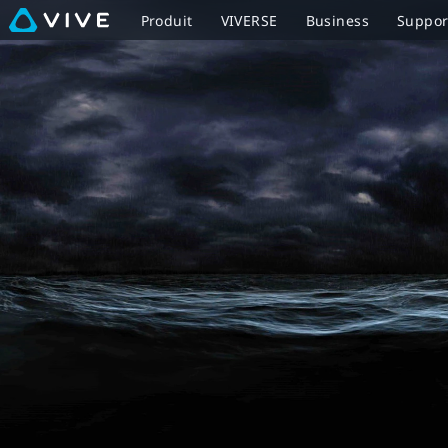
7
Produit
VIVERSE
Business
Suppor
Miracles
–
Film
VR
Primé
|
Expériences
VIVE