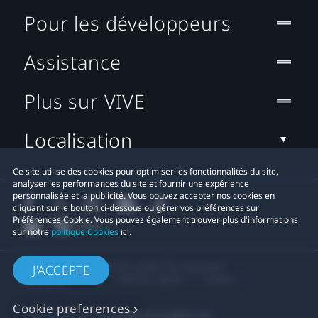
Pour les développeurs
Assistance
Plus sur VIVE
Localisation
Ce site utilise des cookies pour optimiser les fonctionnalités du site,
analyser les performances du site et fournir une expérience
personnalisée et la publicité. Vous pouvez accepter nos cookies en
cliquant sur le bouton ci-dessous ou gérer vos préférences sur
Préférences Cookie. Vous pouvez également trouver plus d'informations
sur notre
politique Cookies
ici.
© 2011-2026 HTC Corporation
J'ACCEPTE
Mentions Légales
Cookies
Cookie preferences
Contact confidentialité:
Global-Privacy@htc.com