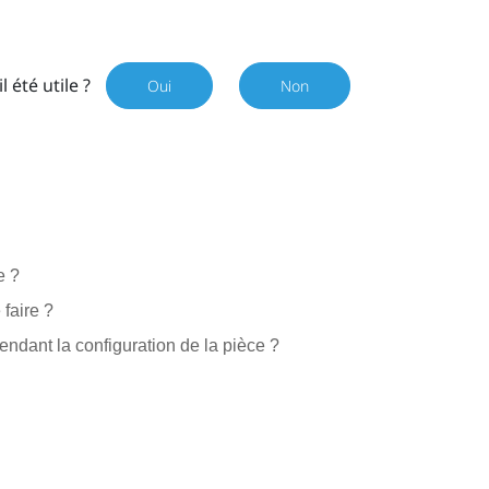
il été utile ?
Oui
Non
e ?
faire ?
endant la configuration de la pièce ?