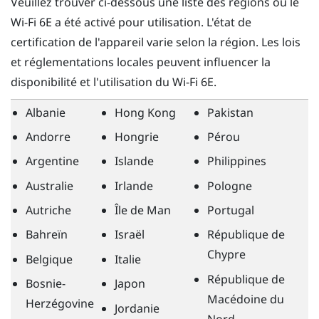
Veuillez trouver ci-dessous une liste des régions où le
Wi-Fi
6E a été activé pour utilisation. L'état de
certification de l'appareil varie selon la région. Les lois
et réglementations locales peuvent influencer la
disponibilité et l'utilisation du
Wi-Fi
6E.
Albanie
Hong Kong
Pakistan
Andorre
Hongrie
Pérou
Argentine
Islande
Philippines
Australie
Irlande
Pologne
Autriche
Île de Man
Portugal
Bahreïn
Israël
République de
Chypre
Belgique
Italie
République de
Bosnie-
Japon
Macédoine du
Herzégovine
Jordanie
Nord