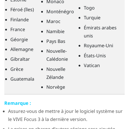
Monaco
Togo
Féroé (îles)
Monténégro
Turquie
Finlande
Maroc
Émirats arabes
France
Namibie
unis
Géorgie
Pays Bas
Royaume-Uni
Allemagne
Nouvelle-
États-Unis
Gibraltar
Calédonie
Vatican
Grèce
Nouvelle
Zélande
Guatemala
Norvège
Remarque :
Assurez-vous de mettre à jour le logiciel système sur
le
VIVE Focus 3
à la dernière version.
La prises en charge d’autres régions sera ajoutée