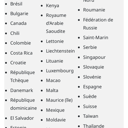
Brésil
Kenya
Roumanie
Bulgarie
Royaume
Fédération de
Canada
d’Arabie
Russie
Saoudite
Chili
Saint-Marin
Lettonie
Colombie
Serbie
Liechtenstein
Costa Rica
Singapour
Lituanie
Croatie
Slovaquie
Luxembourg
République
Slovénie
Tchèque
Macao
Espagne
Danemark
Malta
Suède
République
Maurice (île)
Suisse
dominicaine
Mexique
Taïwan
El Salvador
Moldavie
Thaïlande
Estonie