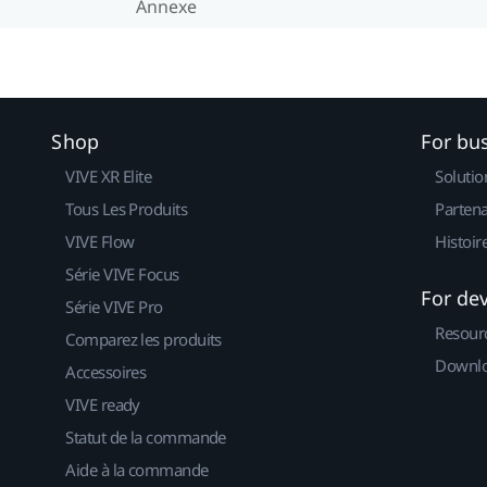
Annexe
Shop
For bu
VIVE XR Elite
Solutio
Tous Les Produits
Partena
VIVE Flow
Histoir
Série VIVE Focus
For de
Série VIVE Pro
Resour
Comparez les produits
Downlo
Accessoires
VIVE ready
Statut de la commande
Aide à la commande