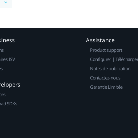
siness
Assistance
ns
Product support
ires ISV
Configurer | Télécharge
es
Notes de publication
Contactez-nous
velopers
Garantie Limitée
ces
ad SDKs