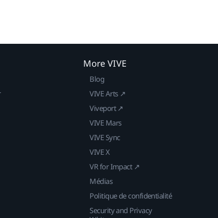
More VIVE
Blog
r
VIVE Arts ↗
Viveport ↗
VIVE Mars
VIVE Sync
VIVE X
VR for Impact ↗
Médias
Politique de confidentialité
Security and Privacy