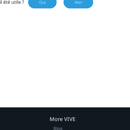
il été utile ?
Oui
Non
More VIVE
Blog