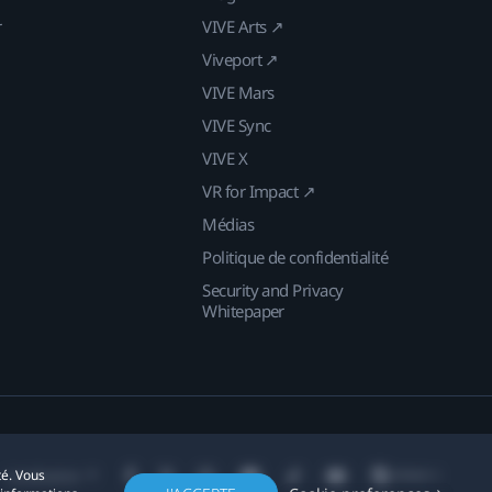
r
VIVE Arts ↗
Viveport ↗
VIVE Mars
VIVE Sync
VIVE X
VR for Impact ↗
Médias
Politique de confidentialité
Security and Privacy
Whitepaper
té. Vous
Localisation