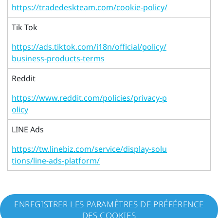
https://tradedeskteam.com/cookie-policy/
Tik Tok
https://ads.tiktok.com/i18n/official/policy/
business-products-terms
Reddit
https://www.reddit.com/policies/privacy-p
olicy
LINE Ads
https://tw.linebiz.com/service/display-solu
tions/line-ads-platform/
ENREGISTRER LES PARAMÈTRES DE PRÉFÉRENCE
DES COOKIES