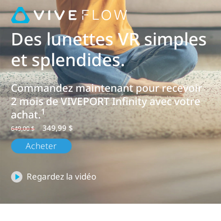
le
Metaverse
Des lunettes VR simples
|
et splendides.
VIVE
Commandez maintenant pour recevoir
Canada
2 mois de VIVEPORT Infinity avec votre
1
achat.
Français
349,99 $
649,00 $
Acheter
Regardez la vidéo