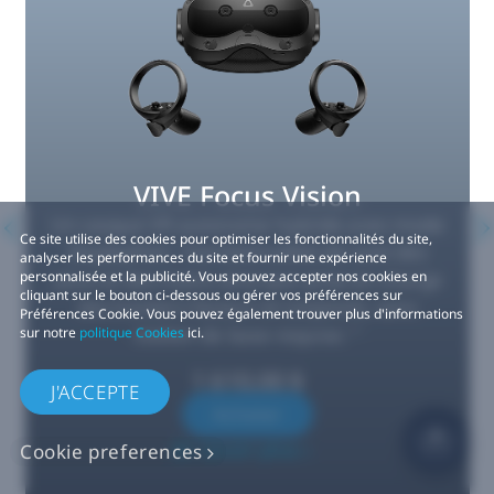
VIVE Focus Vision
Un casque VR autonome hybride avec mode
Ce site utilise des cookies pour optimiser les fonctionnalités du site,
DisplayPort.
Fonctionnalités de suivi des
7
analyser les performances du site et fournir une expérience
personnalisée et la publicité. Vous pouvez accepter nos cookies en
yeux et des mains ainsi que prise en charge
cliquant sur le bouton ci-dessous ou gérer vos préférences sur
des trackers faciaux et corporels, sans
Préférences Cookie. Vous pouvez également trouver plus d'informations
station de base requise.
sur notre
politique Cookies
ici.
2, 8
1 610,00 $
J'ACCEPTE
Acheter
En savoir plus
Cookie preferences