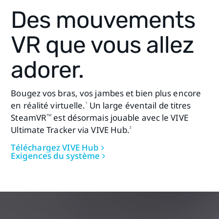
Port USB 3.0
Des mouvements
Bien que l'USB 2.0 soit pris en
charge, nous recommandons
VR que vous allez
d'utiliser un port USB 3.0 ou plus
récent pour de meilleures
adorer.
performances.
Bougez vos bras, vos jambes et bien plus encore
Pour le streaming PC VR sans fil
en réalité virtuelle.
Un large éventail de titres
1
(casques VIVE uniquement) :
SteamVR
est désormais jouable avec le VIVE
TM
Wi‑Fi 802.11ac, Wi‑Fi 802.11ax (5
Ultimate Tracker via VIVE Hub.
2
GHz), ou Wi‑Fi 6E
Téléchargez VIVE Hub
Le PC et le casque doivent être
Exigences du système
connectés au même réseau.