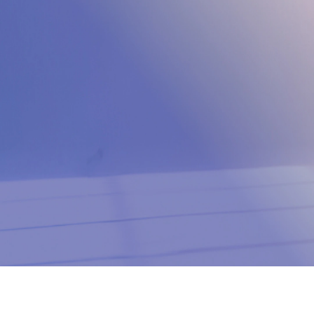
NVIDIA® GeForce GTX 1060 6 Go
équivalent ou
AMD Radeon
RX 580 équivalent ou
TM
supérieur
Mémoire PC
8 Go de RAM ou plus
Système d'exploitation PC
Windows® 11, Windows® 10
Connectivité PC
Pour VIVE Wireless Dongle :
Port USB Type-C
Pour le streaming PC VR avec fil
(casques VIVE uniquement) :