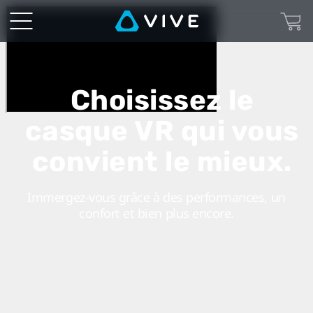
VIVE
Canada
Français
Choisissez le
|
casque VR qui vous
Découvrez
convient le mieux.
la
Immergez-vous grâce à des performances, un
réalité
confort et bien plus encore.
virtuelle
au-