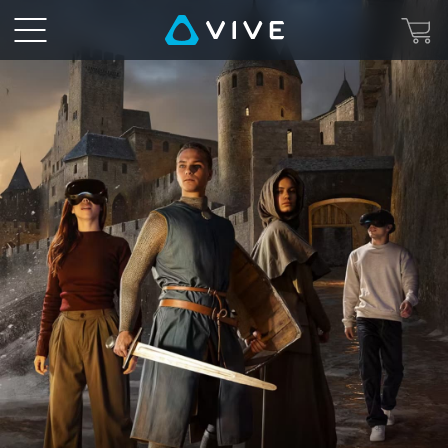
Expériences
VR
immersives
partout
dans
le
monde
|
HTC