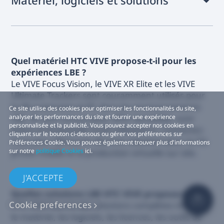
Quel matériel HTC VIVE propose-t-il pour les
expériences LBE ?
Le VIVE Focus Vision, le VIVE XR Elite et les VIVE
Ultimate Trackers sont couramment utilisés pour
la VR autonome et PC dans les environnements
Ce site utilise des cookies pour optimiser les fonctionnalités du site,
analyser les performances du site et fournir une expérience
LBE. Ils sont conçus pour offrir durabilité, suivi
personnalisée et la publicité. Vous pouvez accepter nos cookies en
précis et évolutivité multi-utilisateurs. Contactez-
cliquant sur le bouton ci-dessous ou gérer vos préférences sur
nous pour découvrir d’autres solutions pour la 5G
Préférences Cookie. Vous pouvez également trouver plus d'informations
sur notre
politique Cookies
ici.
privée mobile et la production virtuelle sur site.
J'ACCEPTE
Quelles solutions LBE HTC VIVE propose-t-il ?
Cookie preferences
HTC VIVE fournit des solutions complètes incluant
le matériel, les logiciels, les licences, les outils de