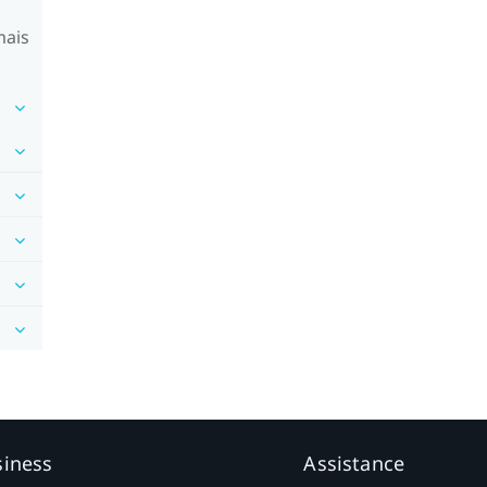
mais
siness
Assistance