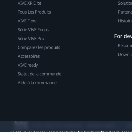
VIVE XR Elite
Solutio
Tous Les Produits
Partena
VIVE Flow
Histoir
Série VIVE Focus
For de
Série VIVE Pro
Resour
Comparez les produits
Downlo
Accessoires
VIVE ready
Statut de la commande
Aide à la commande
© 2011-2026 HTC Corporation
Mentions Légales
Co