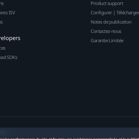
ns
Product support
ires ISV
Configurer | Télécharge
es
Notes de publication
Contactez-nous
velopers
Garantie Limitée
ces
ad SDKs
okies