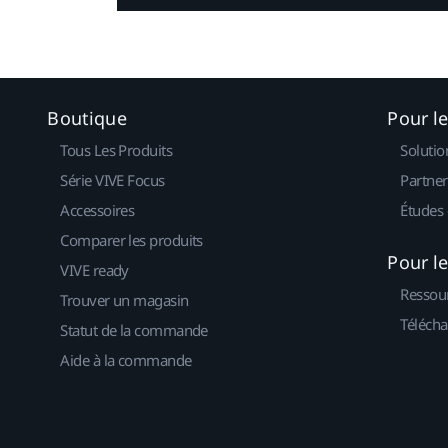
Boutique
Pour l
Tous Les Produits
Solutio
Série VIVE Focus
Partner
Accessoires
Études 
Comparer les produits
Pour l
VIVE ready
Ressou
Trouver un magasin
Télécha
Statut de la commande
Aide à la commande