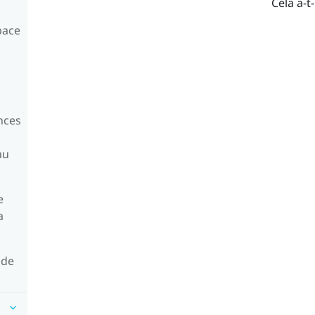
Cela a-t-
pace
ences
au
e
a
 de