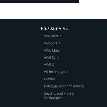
Plus sur VIVE
VIVE Arts ↗
r
Viveport ↗
VIVE Mars
VIVE Sync
VIVE X
VR for Impact ↗
Médias
Politique de confidentialité
Security and Privacy
Whitepaper