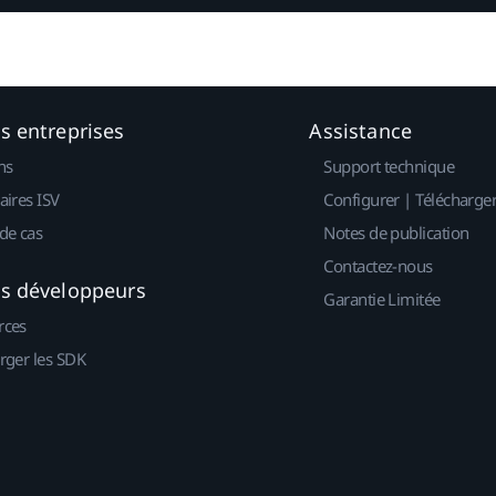
es entreprises
Assistance
ns
Support technique
aires ISV
Configurer | Télécharge
de cas
Notes de publication
Contactez-nous
es développeurs
Garantie Limitée
rces
rger les SDK