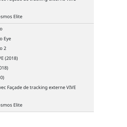
smos Elite
o
o Eye
o 2
VE
(2018)
018)
0)
ec Façade de tracking externe
VIVE
smos Elite