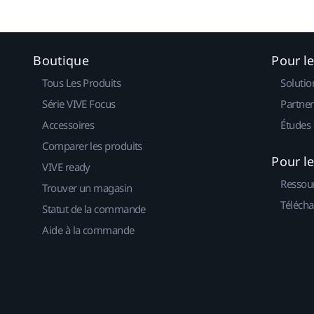
Boutique
Pour l
Tous Les Produits
Solutio
Série VIVE Focus
Partner
Accessoires
Études 
Comparer les produits
Pour l
VIVE ready
Ressou
Trouver un magasin
Télécha
Statut de la commande
Aide à la commande