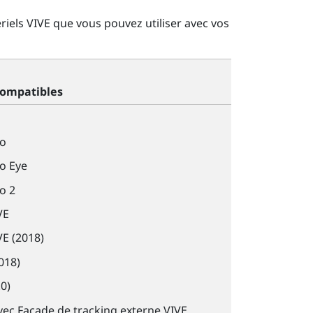
ériels
VIVE
que vous pouvez utiliser avec vos
ompatibles
o
o Eye
o 2
VE
VE
(2018)
018)
0)
ec Façade de tracking externe
VIVE