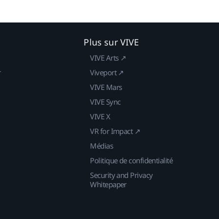
Plus sur VIVE
VIVE Arts ↗
r
Viveport ↗
VIVE Mars
VIVE Sync
VIVE X
VR for Impact ↗
Médias
Politique de confidentialité
Security and Privacy
Whitepaper