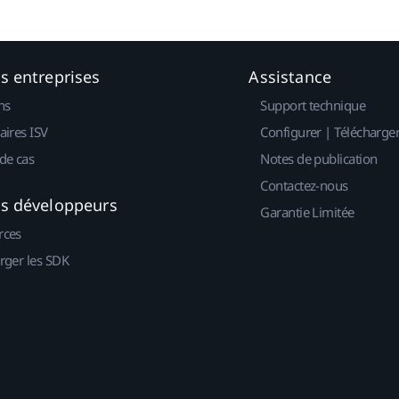
es entreprises
Assistance
ns
Support technique
aires ISV
Configurer | Télécharge
de cas
Notes de publication
Contactez-nous
es développeurs
Garantie Limitée
rces
rger les SDK