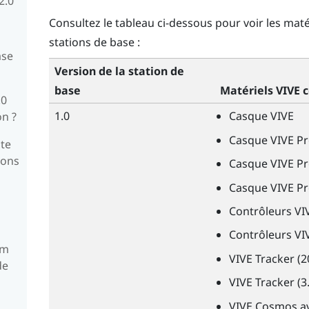
2.0
Consultez le tableau ci-dessous pour voir les mat
stations de base :
ase
Version de la station de
base
Matériels
VIVE
c
.0
1.0
Casque
VIVE
on ?
Casque
VIVE
Pr
te
ions
Casque
VIVE
Pr
Casque
VIVE
Pr
Contrôleurs
VI
Contrôleurs
VI
um
VIVE
Tracker (2
de
VIVE
Tracker (3.
VIVE
Cosmos av