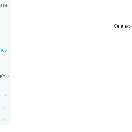
base
Cela a-t-
 mes
s
gées