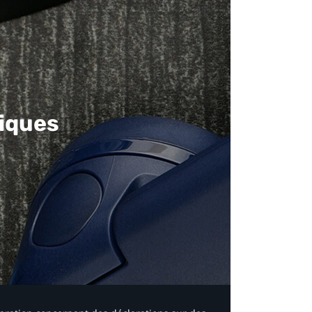
iques​