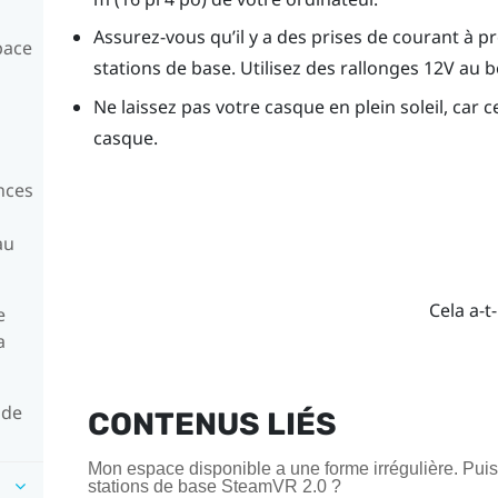
Assurez-vous qu’il y a des prises de courant à p
pace
stations de base. Utilisez des rallonges 12V au b
Ne laissez pas votre casque en plein soleil, car
casque.
ences
au
Cela a-t-
e
a
 de
CONTENUS LIÉS
Mon espace disponible a une forme irrégulière. Pui
stations de base SteamVR 2.0 ?