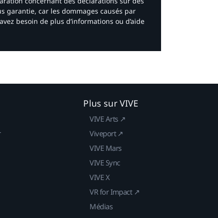
laration concernant des déclarations sur des
ous garantie, car les dommages causés par
avez besoin de plus d’informations ou d’aide
Plus sur VIVE
VIVE Arts ↗
r
Viveport ↗
VIVE Mars
VIVE Sync
VIVE X
VR for Impact ↗
Médias