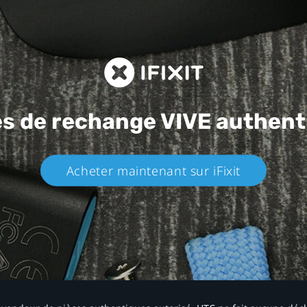
es de rechange
VIVE authent
Acheter maintenant sur iFixit​