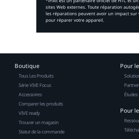
*iFixit est un partenaire officiel de HTC et
sites Web externes. Toute réparation autogér
les réparations peuvent avoir un impact sur 
pour réparer votre appareil.​
Boutique
Pour l
Tous Les Produits
Solutio
Série VIVE Focus
Partner
Accessoires
Études 
Comparer les produits
Pour l
VIVE ready
Ressou
Trouver un magasin
Télécha
Statut de la commande