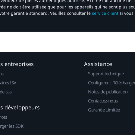
 un vendeur de pièces authentiques autorisé. HTC ne fait aucune déc
ée ne doit être utilisée que pour les appareils qui ne sont plus s
votre garantie standard. Veuillez consulter le
service client
si vous 
es entreprises
Assistance
ns
Support technique
aires ISV
Configurer | Télécharge
de cas
Notes de publication
Contactez-nous
es développeurs
Garantie Limitée
rces
rger les SDK