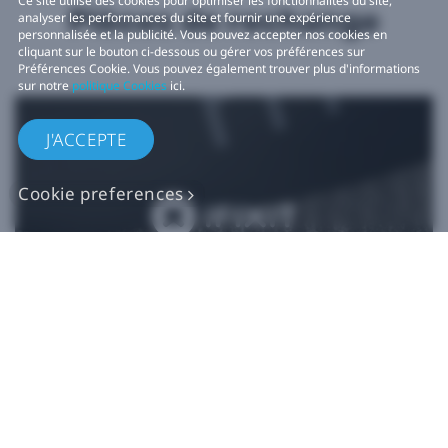
Ce site utilise des cookies pour optimiser les fonctionnalités du site,
Pièces de rechange
analyser les performances du site et fournir une expérience
personnalisée et la publicité. Vous pouvez accepter nos cookies en
cliquant sur le bouton ci-dessous ou gérer vos préférences sur
Préférences Cookie. Vous pouvez également trouver plus d'informations
sur notre
politique Cookies
ici.
J'ACCEPTE
Cookie preferences
Pièces de rechange
VIVE authentiques​
Acheter maintenant sur iFixit​