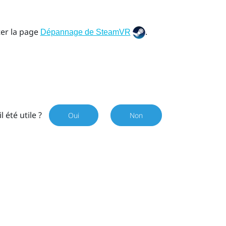
ter la page
.
Dépannage de SteamVR
il été utile ?
Oui
Non