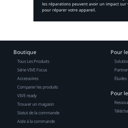
les réparations peuvent avoir un impact sur 
pour réparer votre appareil.​
Boutique
Pour l
Tous Les Produits
Solutio
Série VIVE Focus
Partner
Accessoires
Études 
Comparer les produits
Pour l
VIVE ready
Ressou
Trouver un magasin
Télécha
Statut de la commande
Aide à la commande