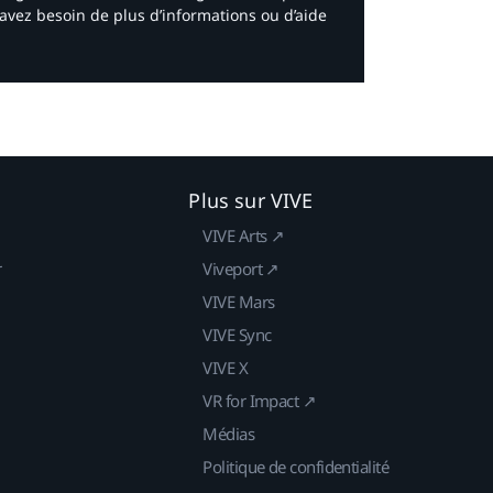
avez besoin de plus d’informations ou d’aide
Plus sur VIVE
VIVE Arts ↗
r
Viveport ↗
VIVE Mars
VIVE Sync
VIVE X
VR for Impact ↗
Médias
Politique de confidentialité