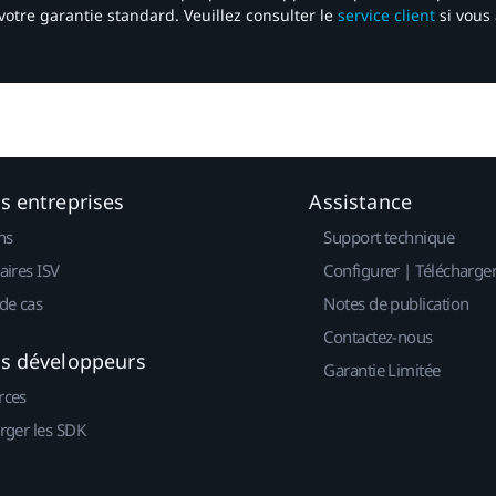
votre garantie standard. Veuillez consulter le
service client
si vous 
es entreprises
Assistance
ns
Support technique
aires ISV
Configurer | Télécharge
de cas
Notes de publication
Contactez-nous
es développeurs
Garantie Limitée
rces
rger les SDK