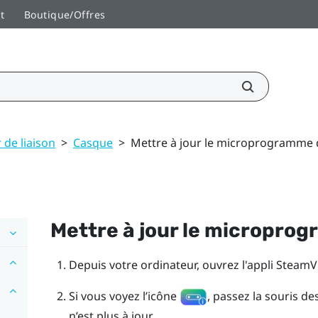
t
Boutique/Offres
 de liaison
>
Casque
>
Mettre à jour le microprogramme
Mettre à jour le micropro
Depuis votre ordinateur, ouvrez l'appli
SteamV
Si vous voyez l’icône
, passez la souris d
n’est plus à jour.