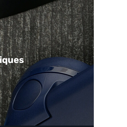
iques​