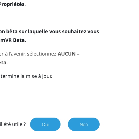
Propriétés
.
on bêta sur laquelle vous souhaitez vous
eamVR Beta
.
 à l’avenir, sélectionnez
AUCUN –
eta
.
termine la mise à jour.
il été utile ?
Oui
Non