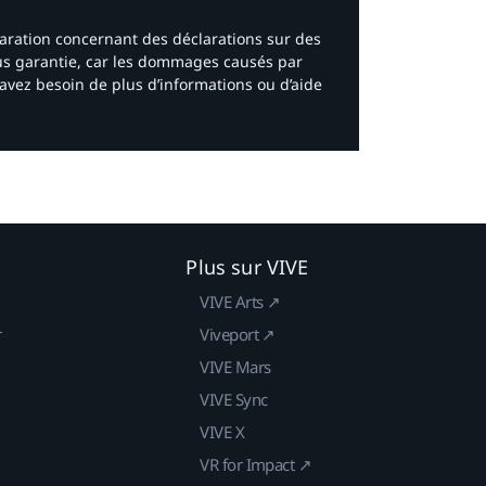
laration concernant des déclarations sur des
ous garantie, car les dommages causés par
avez besoin de plus d’informations ou d’aide
Plus sur VIVE
VIVE Arts ↗
r
Viveport ↗
VIVE Mars
VIVE Sync
VIVE X
VR for Impact ↗