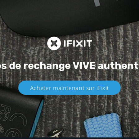
es de rechange
VIVE authent
Acheter maintenant sur iFixit​