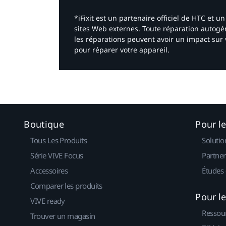
*iFixit est un partenaire officiel de HTC et
sites Web externes. Toute réparation autogér
les réparations peuvent avoir un impact sur 
pour réparer votre appareil.​
Boutique
Pour l
Tous Les Produits
Solutio
Série VIVE Focus
Partner
Accessoires
Études 
Comparer les produits
Pour l
VIVE ready
Ressou
Trouver un magasin