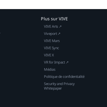
Plus sur VIVE
VIVE Arts ↗
r
Viveport ↗
VIVE Mars
VIVE Sync
VIVE X
VR for Impact ↗
Médias
Politique de confidentialité
Security and Privacy
Whitepaper