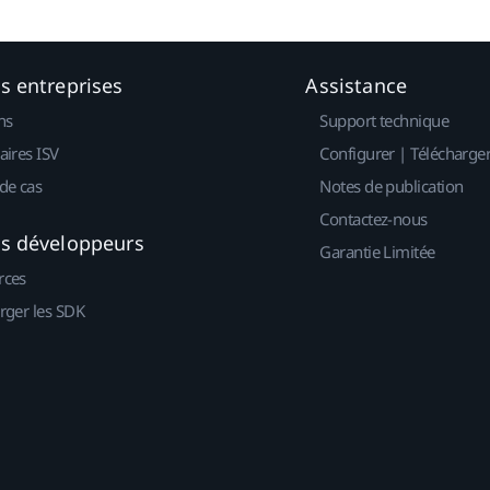
es entreprises
Assistance
ns
Support technique
aires ISV
Configurer | Télécharge
de cas
Notes de publication
Contactez-nous
es développeurs
Garantie Limitée
rces
rger les SDK