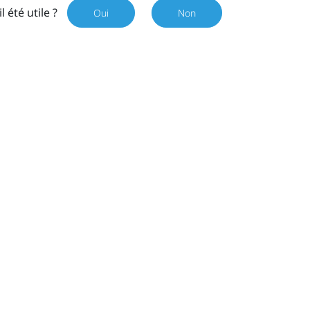
il été utile ?
Oui
Non