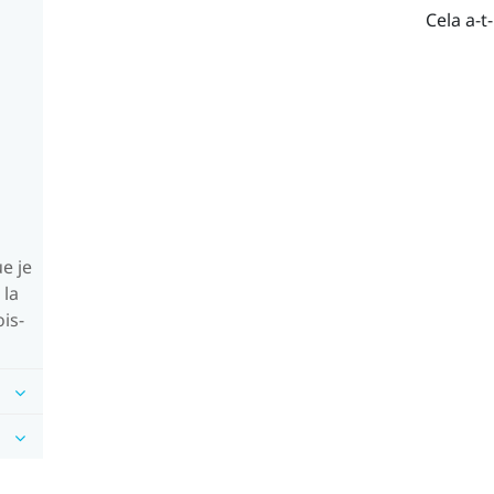
Cela a-t-
e je
 la
is-