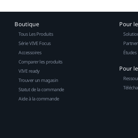
Boutique
Pour l
Tous Les Produits
Solutio
Série VIVE Focus
Partner
Accessoires
Études 
Comparer les produits
Pour l
VIVE ready
Ressou
Trouver un magasin
Télécha
Statut de la commande
Aide à la commande