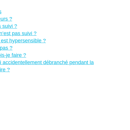
s
eurs ?
 suivi ?
’est pas suivi ?
r est hypersensible ?
 pas ?
s-je faire ?
ai accidentellement débranché pendant la
ire ?