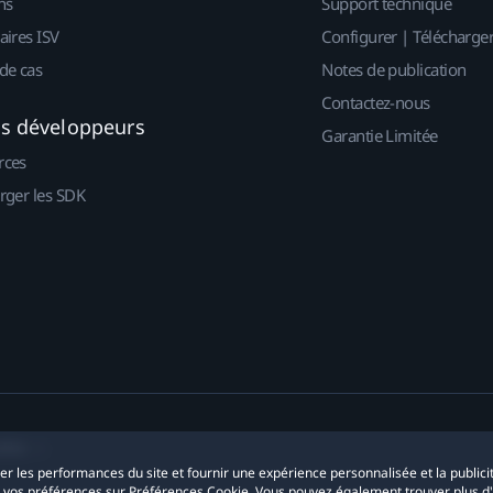
ns
Support technique
aires ISV
Configurer | Télécharge
de cas
Notes de publication
Contactez-nous
es développeurs
Garantie Limitée
rces
rger les SDK
okies
yser les performances du site et fournir une expérience personnalisée et la publici
r vos préférences sur Préférences Cookie. Vous pouvez également trouver plus d