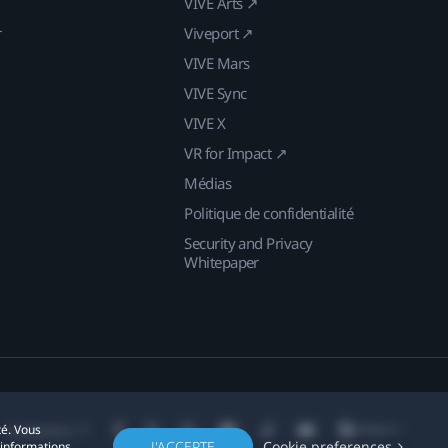
VIVE Arts ↗
r
Viveport ↗
VIVE Mars
VIVE Sync
VIVE X
VR for Impact ↗
Médias
Politique de confidentialité
Security and Privacy
Whitepaper
té. Vous
Localisation
J'ACCEPTE
Cookie preferences
'informations