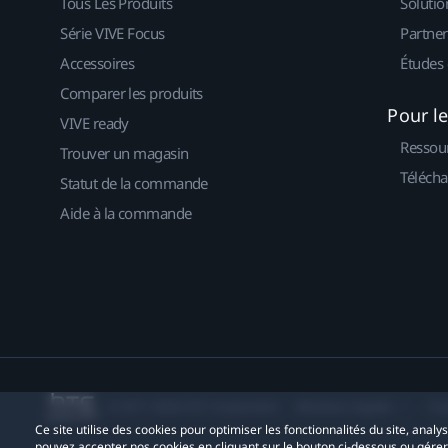
Tous Les Produits
Solutio
Série VIVE Focus
Partner
Accessoires
Études 
Comparer les produits
Pour l
VIVE ready
Ressou
Trouver un magasin
Télécha
Statut de la commande
Aide à la commande
© 2011-2026 HTC Corporation
Mentions Légales
Co
Ce site utilise des cookies pour optimiser les fonctionnalités du site, anal
pouvez accepter nos cookies en cliquant sur le bouton ci-dessous ou gére