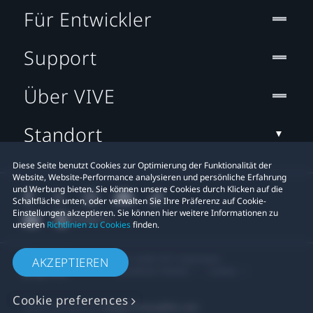
Für Entwickler
Support
Über VIVE
Standort
Diese Seite benutzt Cookies zur Optimierung der Funktionalität der
Website, Website-Performance analysieren und persönliche Erfahrung
und Werbung bieten. Sie können unsere Cookies durch Klicken auf die
Schaltfläche unten, oder verwalten Sie Ihre Präferenz auf Cookie-
Einstellungen akzeptieren. Sie können hier weitere Informationen zu
unseren
Richtlinien zu Cookies
finden.
© 2011-2026 HTC Corporation
AKZEPTIEREN
Rechtlicher Hinweis
Cookies
Cookie preferences
Datenschutzkontakt:
Global-Privacy@htc.com