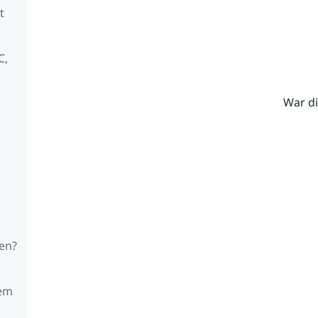
t
C,
War di
en?
nem