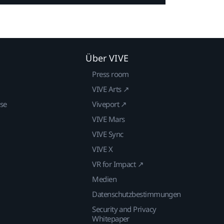
Über VIVE
Press room
VIVE Arts ↗
ise
Viveport ↗
VIVE Mars
VIVE Sync
VIVE X
VR for Impact ↗
Medien
Datenschutzbestimmungen
Security and Privacy
Whitepaper