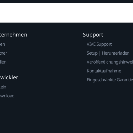
nternehmen
Support
gen
VIVE Support
tner
Setup | Herunterladen
dien
Veröffentlichungshinwe
Kontaktaufnahme
twickler
Eingeschränkte Garantie
keln
ownload