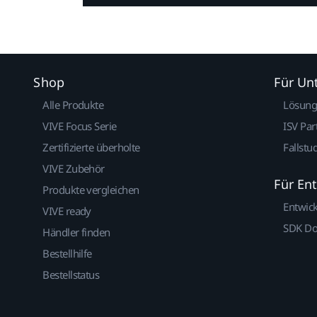
Shop
Für U
Alle Produkte
Lösun
VIVE Focus Serie
ISV Par
Zertifizierte überholte
Fallstu
VIVE Zubehör
Für En
Produkte vergleichen
Entwic
VIVE ready
SDK D
Händler finden
Bestellhilfe
Bestellstatus