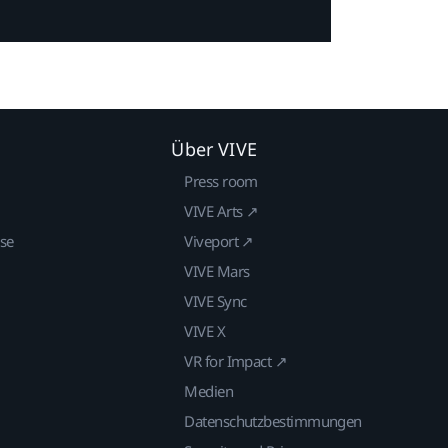
Über VIVE
Press room
VIVE Arts ↗
ise
Viveport ↗
VIVE Mars
VIVE Sync
VIVE X
VR for Impact ↗
Medien
Datenschutzbestimmungen