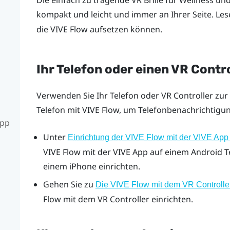
Die einfach zu tragende VR Brille für Wellness un
kompakt und leicht und immer an Ihrer Seite. Les
die
VIVE Flow
aufsetzen können.
Ihr Telefon oder einen VR Cont
Verwenden Sie Ihr Telefon oder VR Controller zur 
Telefon mit
VIVE Flow
, um Telefonbenachrichtigun
App
Unter
Einrichtung der VIVE Flow mit der VIVE Ap
VIVE Flow
mit der
VIVE App
auf einem
Android
T
einem
iPhone
einrichten.
Gehen Sie zu
Die VIVE Flow mit dem VR Controller
Flow
mit dem VR Controller einrichten.