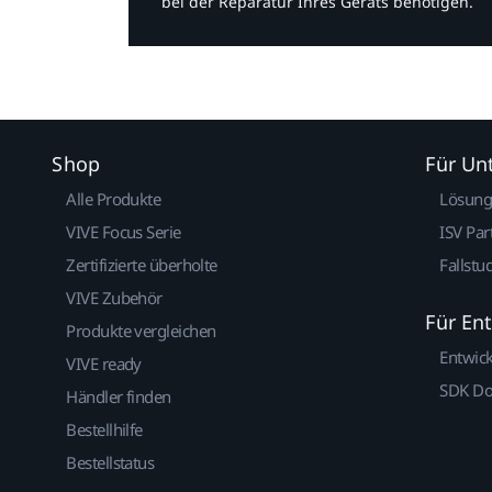
bei der Reparatur Ihres Geräts benötigen.​
Shop
Für U
Alle Produkte
Lösun
VIVE Focus Serie
ISV Par
Zertifizierte überholte
Fallstu
VIVE Zubehör
Für En
Produkte vergleichen
Entwic
VIVE ready
SDK D
Händler finden
Bestellhilfe
Bestellstatus