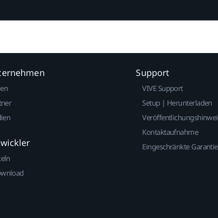
nternehmen
Support
gen
VIVE Support
tner
Setup | Herunterladen
dien
Veröffentlichungshinwe
Kontaktaufnahme
twickler
Eingeschränkte Garantie
keln
ownload