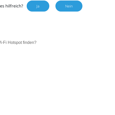
es hilfreich?
Ja
Nein
‍-Fi Hotspot finden?