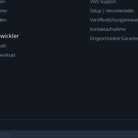
gen
VIVE Support
tner
Setup | Herunterladen
dien
Veröffentlichungshinwe
Kontaktaufnahme
twickler
Eingeschränkte Garantie
keln
ownload
ookies