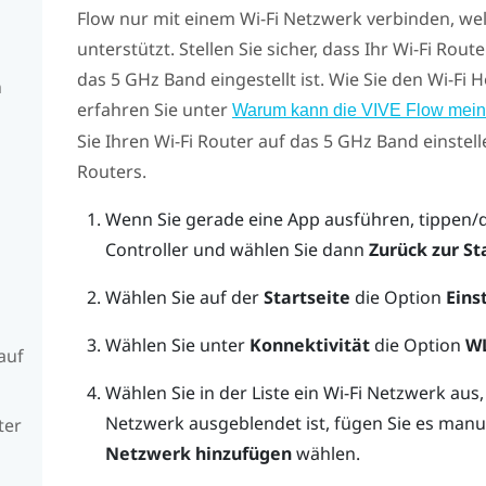
Flow
nur mit einem
Wi‍-Fi
Netzwerk verbinden, we
unterstützt. Stellen Sie sicher, dass Ihr
Wi‍-Fi
Route
das 5 GHz Band eingestellt ist. Wie Sie den
Wi‍-Fi
Ho
n
erfahren Sie unter
Warum kann die VIVE Flow mein T
Sie Ihren
Wi‍-Fi
Router auf das 5 GHz Band einstel
Routers.
Wenn Sie gerade eine App ausführen, tippen/
Controller und wählen Sie dann
Zurück zur St
Wählen Sie auf der
Startseite
die Option
Eins
Wählen Sie unter
Konnektivität
die Option
W
auf
Wählen Sie in der Liste ein
Wi‍-Fi
Netzwerk aus,
Netzwerk ausgeblendet ist, fügen Sie es manuel
ter
Netzwerk hinzufügen
wählen.