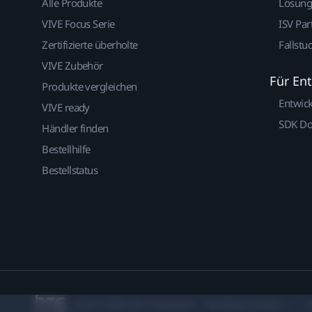
Alle Produkte
Lösun
VIVE Focus Serie
ISV Par
Zertifizierte überholte
Fallstu
VIVE Zubehör
Für En
Produkte vergleichen
Entwic
VIVE ready
SDK D
Händler finden
Bestellhilfe
Bestellstatus
© 2011-2026 HTC Corporation
Rechtlicher Hinweis
C