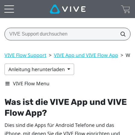
VIVE Flow Support
>
VIVE App und VIVE Flow App
>
Was
Anleitung herunterladen
VIVE Flow Menu
Was ist die
VIVE App
und
VIVE
Flow App
?
Dies sind die Apps für
Android
Telefone und das
iPhone
, mit denen Sie die
VIVE Flow
einrichten und