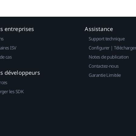
es entreprises
Assistance
ns
Support technique
aires ISV
Configurer | Télécharge
de cas
Notes de publication
Contactez-nous
es développeurs
Garantie Limitée
rces
rger les SDK