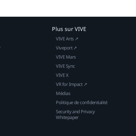
Plus sur VIVE
VIVE Arts ↗
r
Viveport ↗
VIVE Mars
VIVE Sync
VIVE X
VR for Impact ↗
Médias
Politique de confidentialité
Security and Privacy
Whitepaper