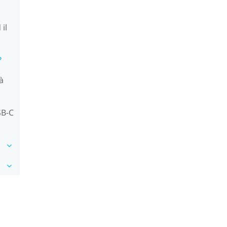
il
?
à
SB-C