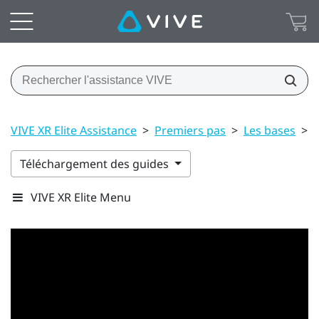
VIVE XR Elite Assistance
>
Premiers pas
>
Les bases
>
P
Téléchargement des guides
VIVE XR Elite Menu