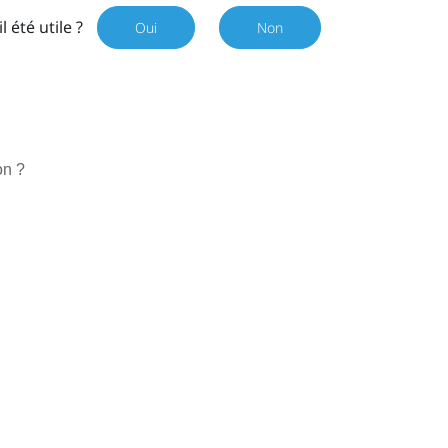
il été utile ?
Oui
Non
on ?