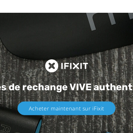
es de rechange
VIVE authent
Acheter maintenant sur iFixit​