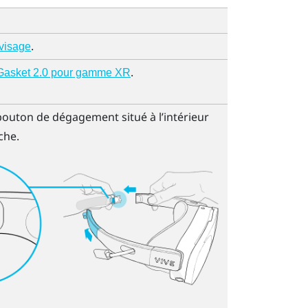
.
visage
.
Gasket 2.0 pour gamme XR
bouton de dégagement situé à l’intérieur
che.