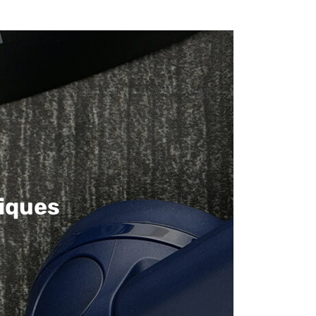
iques​