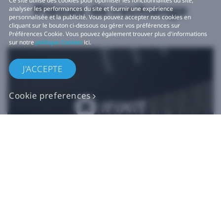
Ce site utilise des cookies pour optimiser les fonctionnalités du site,
Pièces de rechange
analyser les performances du site et fournir une expérience
personnalisée et la publicité. Vous pouvez accepter nos cookies en
cliquant sur le bouton ci-dessous ou gérer vos préférences sur
Préférences Cookie. Vous pouvez également trouver plus d'informations
sur notre
politique Cookies
ici.
J'ACCEPTE
Cookie preferences
Pièces de rechange
VIVE authentiques​
Acheter maintenant sur iFixit​