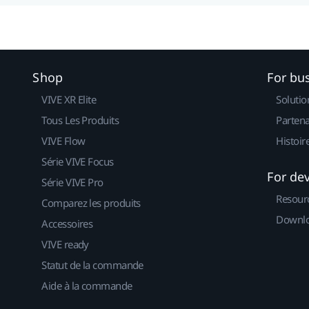
Shop
For bu
VIVE XR Elite
Solutio
Tous Les Produits
Partena
VIVE Flow
Histoir
Série VIVE Focus
For de
Série VIVE Pro
Resour
Comparez les produits
Downlo
Accessoires
VIVE ready
Statut de la commande
Aide à la commande