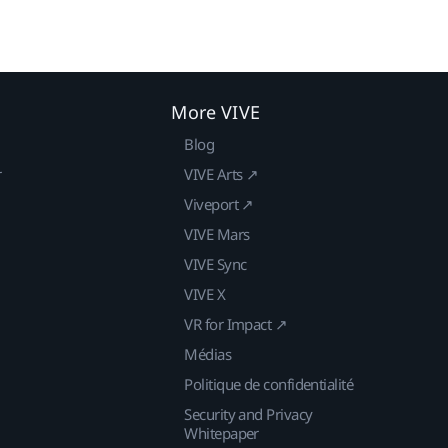
More VIVE
Blog
r
VIVE Arts ↗
Viveport ↗
VIVE Mars
VIVE Sync
VIVE X
VR for Impact ↗
Médias
Politique de confidentialité
Security and Privacy
Whitepaper