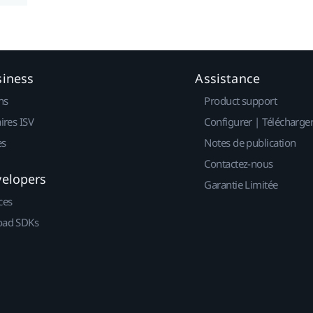
siness
Assistance
ns
Product support
ires ISV
Configurer | Télécharge
es
Notes de publication
Contactez-nous
velopers
Garantie Limitée
ces
ad SDKs