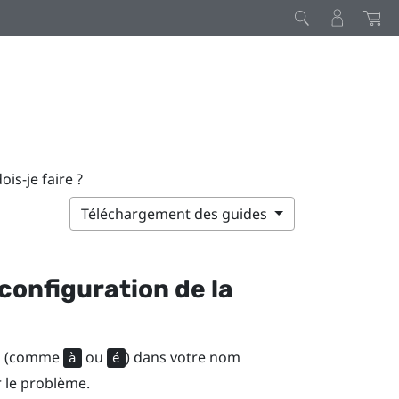
is-je faire ?
Téléchargement des guides
configuration de la
ues (comme
ou
) dans votre nom
à
é
r le problème.