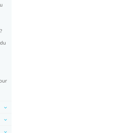
du
?
 du
jour