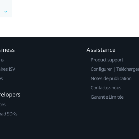
siness
Assistance
ns
Product support
ires ISV
Configurer | Télécharge
es
Notes de publication
Contactez-nous
velopers
Garantie Limitée
ces
ad SDKs