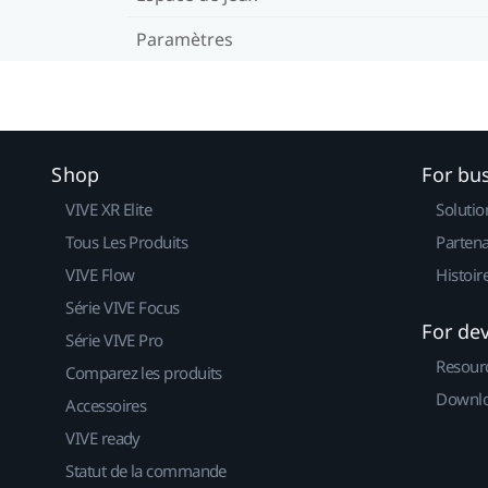
Paramètres
Shop
For bu
VIVE XR Elite
Solutio
Tous Les Produits
Partena
VIVE Flow
Histoir
Série VIVE Focus
For de
Série VIVE Pro
Resour
Comparez les produits
Downlo
Accessoires
VIVE ready
Statut de la commande