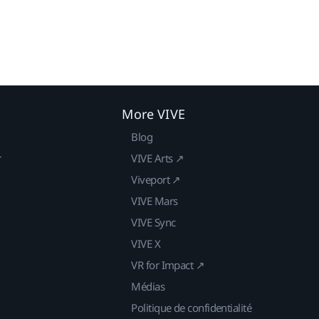
More VIVE
Blog
r
VIVE Arts ↗
Viveport ↗
VIVE Mars
VIVE Sync
VIVE X
VR for Impact ↗
Médias
Politique de confidentialité