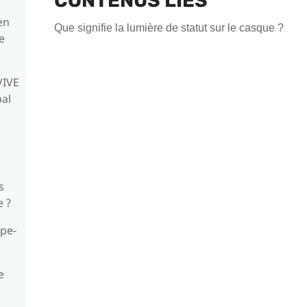
CONTENUS LIÉS
en
Que signifie la lumière de statut sur le casque ?
e
VIVE
pal
s
e ?
ype-
e