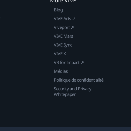
More VIVE
Blog
r
VIVE Arts ↗
Viveport ↗
VIVE Mars
VIVE Sync
VIVE X
VR for Impact ↗
Médias
Politique de confidentialité
Security and Privacy
Whitepaper