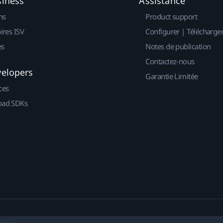
siness
Assistance
ns
Product support
ires ISV
Configurer | Télécharge
es
Notes de publication
Contactez-nous
velopers
Garantie Limitée
ces
ad SDKs