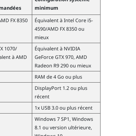
mmandées
minimum
AMD
FX 8350
Équivalent à
Intel Core i5-
4590
/
AMD
FX 8350 ou
mieux
X 1070/
Équivalent à
NVIDIA
alent à
AMD
GeForce
GTX 970,
AMD
Radeon
R9 290 ou mieux
RAM de 4 Go ou plus
DisplayPort 1.2 ou plus
récent
1x USB 3.0 ou plus récent
Windows
7 SP1,
Windows
8.1 ou version ultérieure,
Windows
10