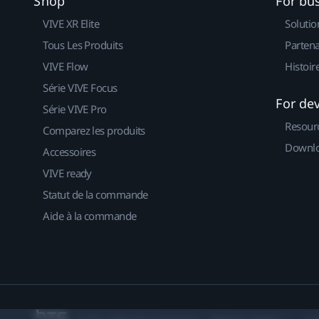
Shop
For bu
VIVE XR Elite
Solutio
Tous Les Produits
Partena
VIVE Flow
Histoir
Série VIVE Focus
For de
Série VIVE Pro
Resour
Comparez les produits
Downlo
Accessoires
VIVE ready
Statut de la commande
Aide à la commande