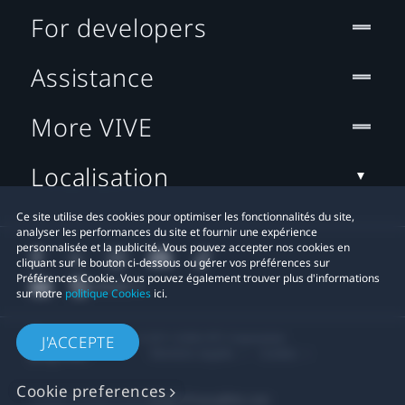
For developers
Assistance
More VIVE
Localisation
Ce site utilise des cookies pour optimiser les fonctionnalités du site,
analyser les performances du site et fournir une expérience
personnalisée et la publicité. Vous pouvez accepter nos cookies en
cliquant sur le bouton ci-dessous ou gérer vos préférences sur
Préférences Cookie. Vous pouvez également trouver plus d'informations
sur notre
politique Cookies
ici.
© 2011-2026 HTC Corporation
J'ACCEPTE
Mentions Légales
Cookies
Cookie preferences
Contact confidentialité:
Global-Privacy@htc.com