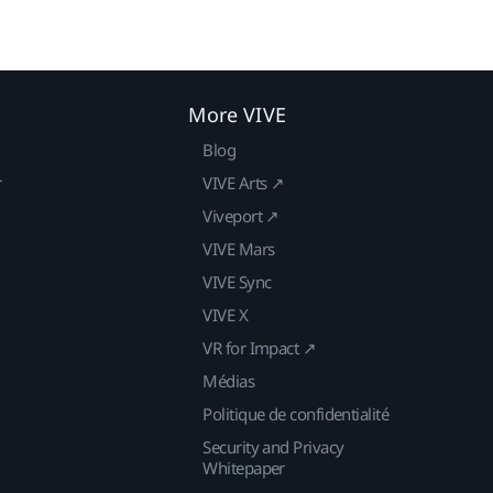
More VIVE
Blog
r
VIVE Arts ↗
Viveport ↗
VIVE Mars
VIVE Sync
VIVE X
VR for Impact ↗
Médias
Politique de confidentialité
Security and Privacy
Whitepaper