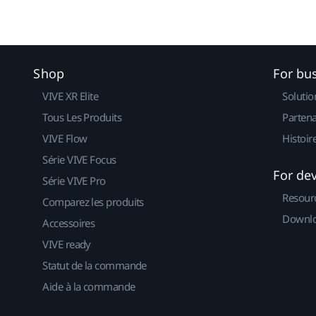
Shop
For bu
VIVE XR Elite
Solutio
Tous Les Produits
Partena
VIVE Flow
Histoir
Série VIVE Focus
For de
Série VIVE Pro
Resour
Comparez les produits
Downlo
Accessoires
VIVE ready
Statut de la commande
Aide à la commande