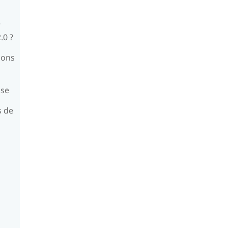
r
.0 ?
ions
ase
s de