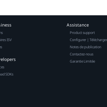
siness
Assistance
ns
Product support
ires ISV
Configurer | Télécharge
es
Notes de publication
Contactez-nous
velopers
Garantie Limitée
ces
ad SDKs