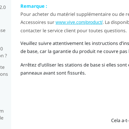
Remarque :
2.0
Pour acheter du matériel supplémentaire ou de re
Accessoires sur
. La disponib
www.vive.com/product/
ase
contacter le service client pour toutes questions.
Veuillez suivre attentivement les instructions d’
.0
de base, car la garantie du produit ne couvre pa
on ?
Arrêtez d’utiliser les stations de base si elles son
te
panneaux avant sont fissurés.
ions
um
de
Cela a-t-